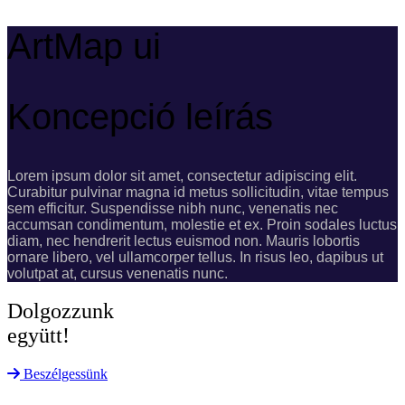
ArtMap ui
Koncepció leírás
Lorem ipsum dolor sit amet, consectetur adipiscing elit.
Curabitur pulvinar magna id metus sollicitudin, vitae tempus
sem efficitur. Suspendisse nibh nunc, venenatis nec
accumsan condimentum, molestie et ex. Proin sodales luctus
diam, nec hendrerit lectus euismod non. Mauris lobortis
ornare libero, vel ullamcorper tellus. In risus leo, dapibus ut
volutpat at, cursus venenatis nunc.
Dolgozzunk
együtt!
Beszélgessünk